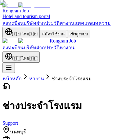
Rongram
Job
Hotel and tourism portal
ลงทะบียนบริษัท
ฝากประวัติ
หางาน
แพคเกจ
บทความ
🇹🇭
ไทย
🇹🇭
สมัครใช้งาน
เข้าสู่ระบบ
Rongram
Job
ลงทะบียนบริษัท
ฝากประวัติ
หางาน
🇹🇭
ไทย
🇹🇭
หน้าหลัก
หางาน
ช่างประจำโรงแรม
ช่างประจำโรงแรม
Support
นนทบุรี