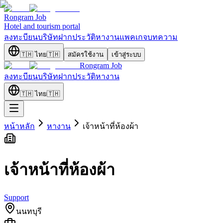
Rongram
Job
Hotel and tourism portal
ลงทะบียนบริษัท
ฝากประวัติ
หางาน
แพคเกจ
บทความ
🇹🇭
ไทย
🇹🇭
สมัครใช้งาน
เข้าสู่ระบบ
Rongram
Job
ลงทะบียนบริษัท
ฝากประวัติ
หางาน
🇹🇭
ไทย
🇹🇭
หน้าหลัก
หางาน
เจ้าหน้าที่ห้องผ้า
เจ้าหน้าที่ห้องผ้า
Support
นนทบุรี