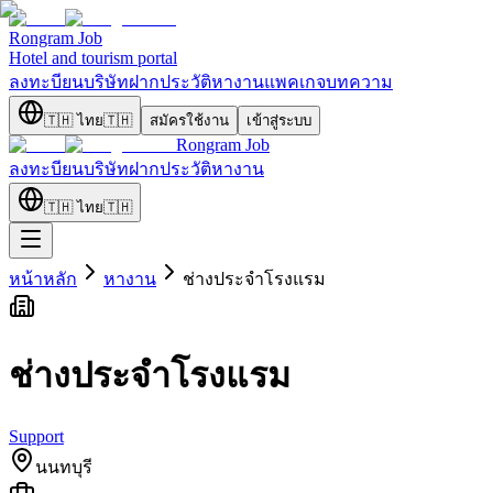
Rongram
Job
Hotel and tourism portal
ลงทะบียนบริษัท
ฝากประวัติ
หางาน
แพคเกจ
บทความ
🇹🇭
ไทย
🇹🇭
สมัครใช้งาน
เข้าสู่ระบบ
Rongram
Job
ลงทะบียนบริษัท
ฝากประวัติ
หางาน
🇹🇭
ไทย
🇹🇭
หน้าหลัก
หางาน
ช่างประจำโรงแรม
ช่างประจำโรงแรม
Support
นนทบุรี