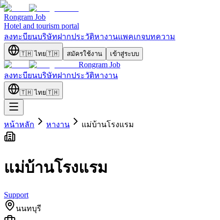
Rongram
Job
Hotel and tourism portal
ลงทะบียนบริษัท
ฝากประวัติ
หางาน
แพคเกจ
บทความ
🇹🇭
ไทย
🇹🇭
สมัครใช้งาน
เข้าสู่ระบบ
Rongram
Job
ลงทะบียนบริษัท
ฝากประวัติ
หางาน
🇹🇭
ไทย
🇹🇭
หน้าหลัก
หางาน
แม่บ้านโรงแรม
แม่บ้านโรงแรม
Support
นนทบุรี