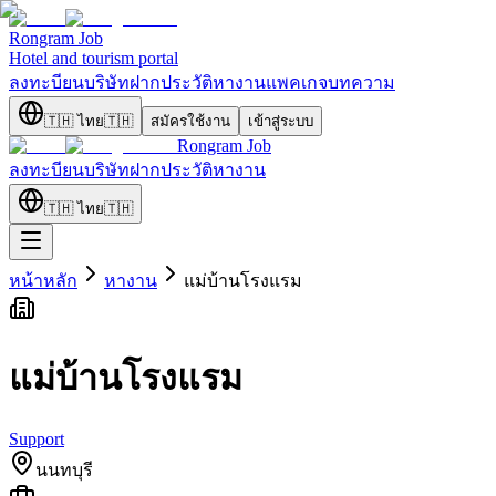
Rongram
Job
Hotel and tourism portal
ลงทะบียนบริษัท
ฝากประวัติ
หางาน
แพคเกจ
บทความ
🇹🇭
ไทย
🇹🇭
สมัครใช้งาน
เข้าสู่ระบบ
Rongram
Job
ลงทะบียนบริษัท
ฝากประวัติ
หางาน
🇹🇭
ไทย
🇹🇭
หน้าหลัก
หางาน
แม่บ้านโรงแรม
แม่บ้านโรงแรม
Support
นนทบุรี