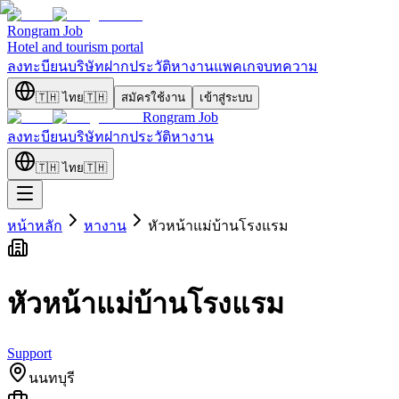
Rongram
Job
Hotel and tourism portal
ลงทะบียนบริษัท
ฝากประวัติ
หางาน
แพคเกจ
บทความ
🇹🇭
ไทย
🇹🇭
สมัครใช้งาน
เข้าสู่ระบบ
Rongram
Job
ลงทะบียนบริษัท
ฝากประวัติ
หางาน
🇹🇭
ไทย
🇹🇭
หน้าหลัก
หางาน
หัวหน้าแม่บ้านโรงแรม
หัวหน้าแม่บ้านโรงแรม
Support
นนทบุรี