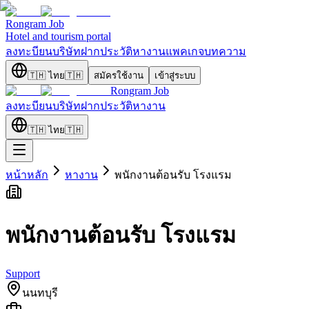
Rongram
Job
Hotel and tourism portal
ลงทะบียนบริษัท
ฝากประวัติ
หางาน
แพคเกจ
บทความ
🇹🇭
ไทย
🇹🇭
สมัครใช้งาน
เข้าสู่ระบบ
Rongram
Job
ลงทะบียนบริษัท
ฝากประวัติ
หางาน
🇹🇭
ไทย
🇹🇭
หน้าหลัก
หางาน
พนักงานต้อนรับ โรงแรม
พนักงานต้อนรับ โรงแรม
Support
นนทบุรี