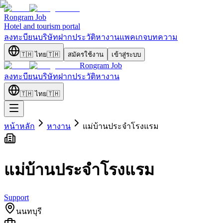
Rongram
Job
Hotel and tourism portal
ลงทะบียนบริษัท
ฝากประวัติ
หางาน
แพคเกจ
บทความ
🇹🇭
ไทย
🇹🇭
สมัครใช้งาน
เข้าสู่ระบบ
Rongram
Job
ลงทะบียนบริษัท
ฝากประวัติ
หางาน
🇹🇭
ไทย
🇹🇭
หน้าหลัก
หางาน
แม่บ้านประจำโรงแรม
แม่บ้านประจำโรงแรม
Support
นนทบุรี