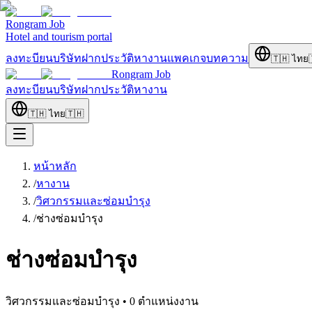
Rongram
Job
Hotel and tourism portal
ลงทะบียนบริษัท
ฝากประวัติ
หางาน
แพคเกจ
บทความ
🇹🇭
ไทย
Rongram
Job
ลงทะบียนบริษัท
ฝากประวัติ
หางาน
🇹🇭
ไทย
🇹🇭
หน้าหลัก
/
หางาน
/
วิศวกรรมและซ่อมบำรุง
/
ช่างซ่อมบำรุง
ช่างซ่อมบำรุง
วิศวกรรมและซ่อมบำรุง
•
0
ตำแหน่งงาน