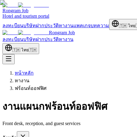
Rongram
Job
Hotel and tourism portal
ลงทะบียนบริษัท
ฝากประวัติ
หางาน
แพคเกจ
บทความ
🇹🇭
ไทย
Rongram
Job
ลงทะบียนบริษัท
ฝากประวัติ
หางาน
🇹🇭
ไทย
🇹🇭
หน้าหลัก
หางาน
ฟร้อนท์ออฟฟิศ
งานแผนกฟร้อนท์ออฟฟิศ
Front desk, reception, and guest services