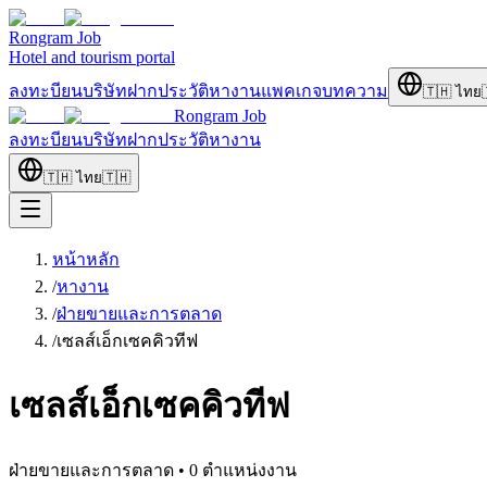
Rongram
Job
Hotel and tourism portal
ลงทะบียนบริษัท
ฝากประวัติ
หางาน
แพคเกจ
บทความ
🇹🇭
ไทย
Rongram
Job
ลงทะบียนบริษัท
ฝากประวัติ
หางาน
🇹🇭
ไทย
🇹🇭
หน้าหลัก
/
หางาน
/
ฝ่ายขายและการตลาด
/
เซลส์เอ็กเซคคิวทีฟ
เซลส์เอ็กเซคคิวทีฟ
ฝ่ายขายและการตลาด
•
0
ตำแหน่งงาน