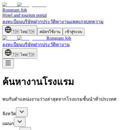
Rongram
Job
Hotel and tourism portal
ลงทะบียนบริษัท
ฝากประวัติ
หางาน
แพคเกจ
บทความ
🇹🇭
ไทย
🇹🇭
สมัครใช้งาน
เข้าสู่ระบบ
Rongram
Job
ลงทะบียนบริษัท
ฝากประวัติ
หางาน
🇹🇭
ไทย
🇹🇭
ค้นหางานโรงแรม
พบกับตำแหน่งงานว่างล่าสุดจากโรงแรมชั้นนำทั่วประเทศ
จังหวัด
แผนก