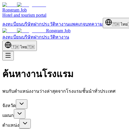
Rongram
Job
Hotel and tourism portal
ลงทะบียนบริษัท
ฝากประวัติ
หางาน
แพคเกจ
บทความ
🇹🇭
ไทย
Rongram
Job
ลงทะบียนบริษัท
ฝากประวัติ
หางาน
🇹🇭
ไทย
🇹🇭
ค้นหางานโรงแรม
พบกับตำแหน่งงานว่างล่าสุดจากโรงแรมชั้นนำทั่วประเทศ
จังหวัด
แผนก
ตำแหน่ง