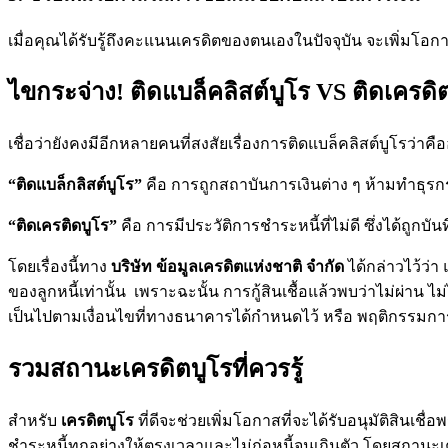
เมื่อคุณได้รับรู้ถึงคะแนนเครดิตของตนเองในปัจจุบัน จะเพิ่มโอกา
ไขกระจ่าง! ติดแบล็คลิสต์บูโร VS ติดเครดิ
เชื่อว่ายังคงมีอีกหลายคนที่สงสัยเรื่องการติดแบล็คลิสต์บูโรว่า
“ติดแบล็กลิสต์บูโร”
คือ การถูกสถาบันการเงินต่าง ๆ ห้ามทำธุ
“ติดเครติดบูโร”
คือ การมีประวัติการชำระหนี้ที่ไม่ดี ซึ่งได้ถูก
โดยเรื่องนี้ทาง
บริษัท ข้อมูลเครดิตแห่งชาติ จำกัด
ได้กล่าวไว้ว่า 
ของลูกหนี้เท่านั้น เพราะฉะนั้น การกู้สินเชื้อแล้วพบว่าไม่ผ่าน ไ
เป็นไปตามเงื่อนไขที่ทางธนาคารได้กำหนดไว้ หรือ พฤติกรรมการชำระ
รวมสถานะเครดิตบูโรที่ควรรู้
สำหรับ
เครดิตบูโร
ที่ดีจะช่วยเพิ่มโอกาสที่จะได้รับอนุมัติสินเช
ชำระหนี้ทุกอย่างให้ตรงเวลาและไม่ก่อหนี้จนเกินตัว โดยสถานะเ