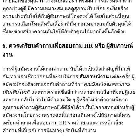
ภายนอกของคุณ ไม่ว่าจะเป็นเสื้อผ้า ทรงผม การแต่งหน้า หาก
ทุกอย่างดูดี มีความเหมาะสม แลดูสุภาพเรียบร้อย จะยิ่งสร้าง
ความประทับใจให้กับผู้สัมภาษณ์โดยตรงได้ โดยในส่วนนี้คุณ
สามารถเลือกโทนสีหรือเสื้อผ้าที่มีความเหมาะสมกับตัวคุณได้
ซึ่งจะช่วยสร้างความมั่นใจให้กับตัวคุณได้มากยิ่งขึ้นอีกด้วย
6. ควรเตรียมคำถามเพื่อสอบถาม HR หรือ ผู้สัมภาษณ์
งาน
การที่ผู้สมัครงานได้ถามคำถาม นับได้ว่าเป็นสิ่งสำคัญที่ไม่แพ้
กัน ทางเราเชื่อว่าก่อนที่จะจบในการ
สัมภาษณ์งาน
แต่ละครั้ง ผู้
สมัครมักจะต้องพบเจอกับคำถามที่ว่า “
คุณมีอะไรจะสอบถาม
เพิ่มเติมไหม
” และทางเราก็เชื่ออีกว่า หลายท่านเลือกที่จะปฏิเสธ
และตอบกลับไปว่าไม่มีคำถามใด ๆ รู้หรือไม่ว่าคำถามนี้หาก
คุณถามคำถามผู้สัมภาษณ์ได้ดีถือได้ว่าเป็นโอกาสทองสำหรับผู้
สมัครงานโดยตรง เพราะฉะนั้น ก่อนเดินทางไปสัมภาษณ์ควร
เตรียมคำถามเพื่อสอบถาม HR ร่วมด้วย และควรหลีกเลี่ยง
คำถามที่เกี่ยวกับการนินทาซุบซิบในที่ทำงาน