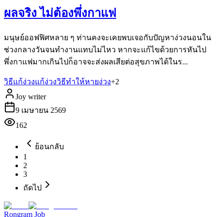
ผลจริง ไม่ต้องพึ่งกาแฟ
มนุษย์ออฟฟิศหลาย ๆ ท่านคงจะเคยพบเจอกับปัญหาง่วงนอนใน
ช่วงกลางวันจนทำงานแทบไม่ไหว หากจะแก้ไขด้วยการหันไป
พึ่งกาแฟมากเกินไปก็อาจจะส่งผลเสียต่อสุขภาพได้ในร...
วิธีแก้ง่วง
แก้ง่วง
วิธีทําให้หายง่วง
+
2
Joy writer
9 เมษายน 2569
162
ย้อนกลับ
1
2
3
ถัดไป
Rongram
Job