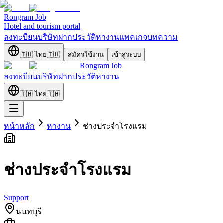
Rongram
Job
Hotel and tourism portal
ลงทะบียนบริษัท
ฝากประวัติ
หางาน
แพคเกจ
บทความ
🇹🇭
ไทย
🇹🇭
สมัครใช้งาน
เข้าสู่ระบบ
Rongram
Job
ลงทะบียนบริษัท
ฝากประวัติ
หางาน
🇹🇭
ไทย
🇹🇭
หน้าหลัก
หางาน
ช่างประจำโรงแรม
ช่างประจำโรงแรม
Support
นนทบุรี