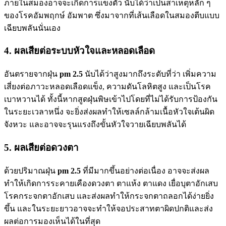
ภายในสมองอาจจะเกิดการแข็งตัว นับได้ว่าเป็นสาเหตุหลัก ๆ
ของโรคอัมพฤกษ์ อัมพาต ซึ่งมาจากที่เส้นเลือดในสมองตีบแบบ
เฉียบพลันนั่นเอง
4. ผลเสียต่อระบบหัวใจและหลอดเลือด
อันตรายจากฝุ่น
pm 2.5
นับได้ว่าสูงมากถึงระดับที่ว่า เพิ่มความ
เสี่ยงต่อภาวะหลอดเลือดแข็ง, ความดันโลหิตสูง และเป็นโรค
เบาหวานได้ ทั้งนี้หากสูดฝุ่นพิษเข้าไปโดยที่ไม่ได้รับการป้องกัน
ในระยะเวลาหนึ่ง จะยิ่งส่งผลทำให้เซลล์กล้ามเนื้อหัวใจเต้นผิด
จังหวะ และอาจจะรุนแรงถึงขั้นหัวใจวายเฉียบพลันได้
5. ผลเสียต่อดวงตา
ด้วยปริมาณฝุ่น
pm 2.5
ที่มีมากขึ้นอย่างต่อเนื่อง อาจจะส่งผล
ทำให้เกิดการระคายเคืองดวงตา ตาแห้ง ตาแดง เยื่อบุตาอักเสบ
โรคกระจกตาอักเสบ และส่งผลทำให้กระจกตาถลอกได้ง่ายยิ่ง
ขึ้น และในระยะยาวอาจจะทำให้จอประสาทตาผิดปกติและส่ง
ผลต่อการมองเห็นได้ในที่สุด