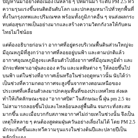
ปัญหานี้มาอย่างต่อเนื่องในหลาย ๆ ปีที่ผ่านมา ระดับ PM 2.5 ทวี
ความรุนแรงขึ้นจนติดอันดับโลก และปกคลุมหนาไปทั่วทุกพื้นที่
ทั้งในกรุงเทพและปริมณฑล พร้อมทั้งภูมิภาคอื่น ๆ จนส่งผลกระ
ทบต่อสุขภาพเป็นอย่างมากและสร้างความวิตกกังวลให้กับคน
ไทยไม่ใช่น้อย
แต่ต้องอธิบายก่อนว่า อากาศที่อยู่ตรงบริเวณพื้นดินส่วนใหญ่จะ
มีอุณหภูมิที่สูงกว่าอากาศที่ลอยอยู่บนฟ้า และตามปกติแล้ว
อากาศอุณหภูมิสูงจะเคลื่อนตัวไปยังอากาศที่มีอุณหภูมิต่ำ และ
มักจะพัดพาเอาฝุ่นละออง ควัน และมลพิษต่าง ๆ ให้ลอยขึ้นไป
บนฟ้า แต่ในช่วงที่อากาศเย็นหรือในช่วงฤดูหนาวนั้น นับได้ว่า
เป็นช่วงที่ความกดอากาศจะสูงขึ้นจากทางตอนเหนือของ
ประเทศที่เคลื่อนตัวลงมาปกคลุมพื้นที่ของประเทศไทย ส่งผล
ทำให้เกิดลักษณะของ “อากาศปิด” ในลักษณะนี้ ฝุ่น pm 2.5 จะ
ไม่สามารถลอยขึ้นไปและไหลย้อนลงสู่พื้นดิน จนกระทั่งสะสม
มากขึ้น และเมื่อบวกกับสภาพอากาศไม่ถ่ายเทในช่วงนั้น จึงเป็น
เหตุให้หลาย ๆ คนต้องสูดดมฝุ่นควันอย่างเลี่ยงไม่ได้ โดย PM 2.5
มักจะเกิดขึ้นและทวีความรุนแรงในช่วงต้นปีและปลายปีเป็น
หลักนั่นเอง