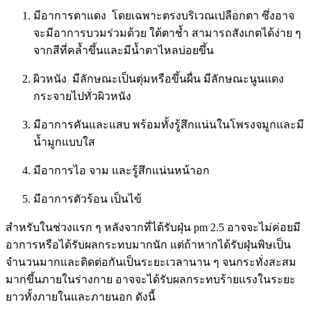
มีอาการตาแดง โดยเฉพาะตรงบริเวณเปลือกตา ซึ่งอาจ
จะมีอาการบวมร่วมด้วย ใต้ตาช้ำ สามารถสังเกตได้ง่าย ๆ
จากสีที่คล้ำขึ้นและมีน้ำตาไหลบ่อยขึ้น
ผิวหนัง มีลักษณะเป็นตุ่มหรือขึ้นผื่น มีลักษณะนูนแดง
กระจายไปทั่วผิวหนัง
มีอาการคันและแสบ พร้อมทั้งรู้สึกแน่นในโพรงจมูกและมี
น้ำมูกแบบใส
มีอาการไอ จาม และรู้สึกแน่นหน้าอก
มีอาการตัวร้อน เป็นไข้
สำหรับในช่วงแรก ๆ หลังจากที่ได้รับฝุ่น pm 2.5 อาจจะไม่ค่อยมี
อาการหรือได้รับผลกระทบมากนัก แต่ถ้าหากได้รับฝุ่นพิษเป็น
จำนวนมากและติดต่อกันเป็นระยะเวลานาน ๆ จนกระทั่งสะสม
มากขึ้นภายในร่างกาย อาจจะได้รับผลกระทบร้ายแรงในระยะ
ยาวทั้งภายในและภายนอก ดังนี้