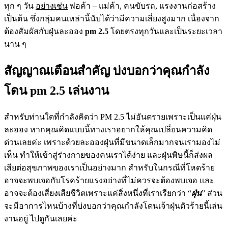
ทุก ๆ วัน
อย่างเช่น
พ่อค้า – แม่ค้า, คนขับรถ, แรงงานก่อสร้าง
เป็นต้น ซึ่งกลุ่มคนเหล่านี้นับได้ว่ามีความเสี่ยงสูงมาก เนื่องจาก
ต้องสัมผัสกับฝุ่นละออง
pm 2.5
โดยตรงทุกวันและเป็นระยะเวลา
นาน ๆ
สัญญาณเตือนสำคัญ บ่งบอกว่าคุณกำลัง
โดน pm 2.5 เล่นงาน
สำหรับท่านใดที่กำลังคิดว่า PM 2.5 ไม่อันตรายเพราะเป็นแค่ฝุ่น
ละออง หากคุณคิดแบบนี้ทางเราอยากให้คุณเปลี่ยนความคิด
ด่วนเลยค่ะ เพราะด้วยละอองฝุ่นที่มีขนาดเล็กมากจนเรามองไม่
เห็น ทำให้เข้าสู่ร่างกายของคนเราได้ง่าย และฝุ่นพิษนี้ก็ส่งผล
เสียต่อสุขภาพของเราเป็นอย่างมาก สำหรับในกรณีที่โหดร้าย
อาจจะพบเจอกับโรคร้ายแรงอย่างที่ไม่ควรจะต้องพบเจอ และ
อาจจะต้องเสี่ยงเสียชีวิตเพราะแค่สิ่งหนึ่งที่เราเรียกว่า “
ฝุ่น
” ส่วน
จะมีอาการไหนบ้างที่บ่งบอกว่าคุณกำลังโดนเจ้าฝุ่นตัวร้ายนี้เล่น
งานอยู่ ไปดูกันเลยค่ะ