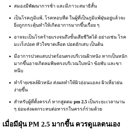
สมองมีพัฒนาการช้า และมีภาวะสมาธิสั้น
เป็นโรคภูมิแพ้, โรคหอบหืด ในผู้ที่เป็นภูมิแพ้ฝุ่นอยู่แล้วจะ
ยิ่งถูกกระตุ้นทำให้เกิดอาการมากขึ้นเรื่อย ๆ
อาจจะเป็นโรคร้ายแรงจนถึงขั้นเสียชีวิตได้ อย่างเช่น โรค
มะเร็งปอด หัวใจขาดเลือด ปอดอักเสบ เป็นต้น
มีอาการปวดแสบปวดร้อนตรงบริเวณผิวหนัง หากเป็นหนัก
มากขึ้นอาจเกิดลมพิษตรงบริเวณใบหน้า ข้อพับ และขา
หนีบ
ทำร้ายเซลล์ผิวหนัง ส่งผลทำให้ผิวอ่อนแอลง ผิวเหี่ยวย่น
ง่ายขึ้น
สำหรับผู้ที่ตั้งครรภ์ หากสูดดม
pm 2.5
เป็นระยะเวลานาน
ๆ ย่อมส่งผลกระทบต่อทารกในครรภ์ร่วมด้วย
เมื่อมีฝุ่น PM 2.5 มากขึ้น ควรดูแลตนเอง