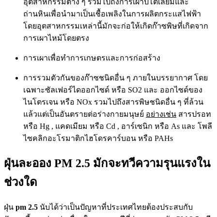
อุตสาหกรรมต่าง ๆ รวมไปถึงการเผาปิโตเลียมและ
ถ่านหินเพื่อนำมาเป็นเชื้อเพลิงในการผลิตกระแสไฟฟ้า
โดยอุตสาหกรรมเหล่านี้มักจะก่อให้เกิดก๊าซพิษที่เกิดจาก
การเผาไหม้โดยตรง
การเผาเพื่อทำการเกษตรและการก่อสร้าง
การรวมตัวกันของก๊าซชนิดอื่น ๆ ภายในบรรยากาศ โดย
เฉพาะซัลเฟอร์ไดออกไซด์ หรือ SO2 และ ออกไซด์ของ
ไนโตรเจน หรือ NOx รวมไปถึงสารพิษชนิดอื่น ๆ ที่ล้วน
แล้วแต่เป็นอันตรายต่อร่างกายมนุษย์
อย่างเช่น
สารปรอท
หรือ Hg , แคดเมียม หรือ Cd , อาร์เซนิก หรือ As และ โพลี
ไซคลิกอะโรมาติกไฮโดรคาร์บอน หรือ PAHs
ฝุ่นละออง PM 2.5 มักจะทวีความรุนแรงใน
ช่วงใด
ฝุ่น
pm 2.5
นับได้ว่าเป็นปัญหาที่ประเทศไทยต้องประสบกับ