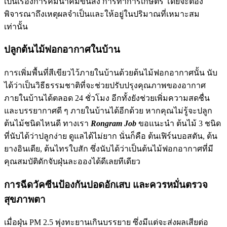
เป็นเรื่องการคมนาคมขนส่ง การทำการเกษตร โดยจะต้อง
พิจารณาถึงเหตุผลจำเป็นและให้อยู่ในปริมาณที่เหมาะสม
เท่านั้น
ปลูกต้นไม้ฟอกอากาศในบ้าน
การเพิ่มพื้นที่สีเขียวไว้ภายในบ้านด้วยต้นไม้ฟอกอากาศนั้น นับ
ได้ว่าเป็นวิธีธรรมชาติที่จะช่วยปรับปรุงคุณภาพของอากาศ
ภายในบ้านได้ตลอด 24 ชั่วโมง อีกทั้งยังช่วยเพิ่มความสดชื่น
และบรรยากาศดี ๆ ภายในบ้านได้อีกด้วย หากคุณไม่รู้จะปลูก
ต้นไม้ชนิดไหนดี ทางเรา
Rongram Job
ขอแนะนำ ต้นไม้ 3 ชนิด
ที่นับได้ว่าปลูกง่าย ดูแลได้ไม่ยาก นั่นก็คือ ต้นเฟิร์นบอสตัน, ต้น
ยางอินเดีย, ต้นไทรใบสัก ซึ่งนับได้ว่าเป็นต้นไม้ฟอกอากาศที่มี
คุณสมบัติดักจับฝุ่นละอองได้ดีเลยทีเดียว
การฉีดวัคซีนป้องกันปอดอักเสบ และควรหมั่นตรวจ
สุขภาพตา
เมื่อฝุ่น PM 2.5 พุ่งทะยานเกินบรรยาย ซึ่งมีแต่จะส่งผลเสียต่อ